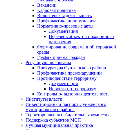
Вакансии
Кадровая политика
Волонтерская деятельность
Профилактика полиомиелита
Нормативно-правовые акты
Документация
Перечень объектов похоронного
назначения
Формирование современной городской
среды
График приема граждан
Регулирующие органы
Прокуратура Сунженского района
Профилактика правонарушений
Противодействие терроризму
Документация
Новости по терроризму
Контрольно-надзорная деятельность
Институты власти
Инвестиционный паспорт Сунженского
муниципального района
Территориальная избирательная комиссия
Поддержка субъектов МСП
Лучшая муниципальная практика