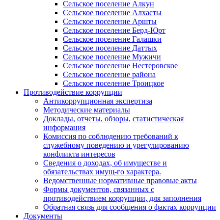
Сельское поселение Алкун
Сельское поселение Алхасты
Сельское поселение Аршты
Сельское поселение Берд-Юрт
Сельское поселение Галашки
Сельское поселение Даттых
Сельское поселение Мужичи
Сельское поселение Нестеровское
Сельское поселение района
Сельское поселение Троицкое
Противодействие коррупции
Антикоррупционная экспертиза
Методические материалы
Доклады, отчеты, обзоры, статистическая
информация
Комиссия по соблюдению требований к
служебному поведению и урегулированию
конфликта интересов
Сведения о доходах, об имуществе и
обязательствах имущ-го характера.
Ведомственные нормативные правовые акты
Формы документов, связанных с
противодействием коррупции, для заполнения
Обратная связь для сообщения о фактах коррупции
Документы