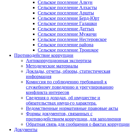
Сельское поселение Алкун
Сельское поселение Алхасты
Сельское поселение Аршты
Сельское поселение Берд-Юрт
Сельское поселение Галашки
Сельское поселение Даттых
Сельское поселение Мужичи
Сельское поселение Нестеровское
Сельское поселение района
Сельское поселение Троицкое
Противодействие коррупции
Антикоррупционная экспертиза
Методические материалы
Доклады, отчеты, обзоры, статистическая
информация
Комиссия по соблюдению требований к
служебному поведению и урегулированию
конфликта интересов
Сведения о доходах, об имуществе и
обязательствах имущ-го характера.
Ведомственные нормативные правовые акты
Формы документов, связанных с
противодействием коррупции, для заполнения
Обратная связь для сообщения о фактах коррупции
Документы