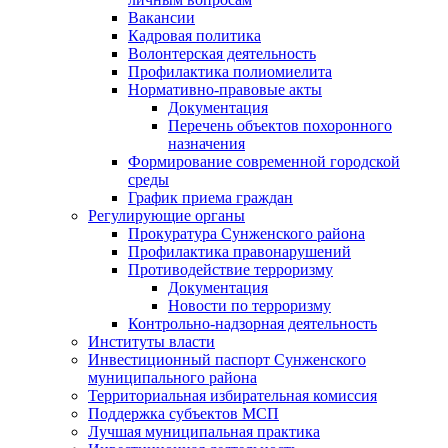
Вакансии
Кадровая политика
Волонтерская деятельность
Профилактика полиомиелита
Нормативно-правовые акты
Документация
Перечень объектов похоронного
назначения
Формирование современной городской
среды
График приема граждан
Регулирующие органы
Прокуратура Сунженского района
Профилактика правонарушений
Противодействие терроризму
Документация
Новости по терроризму
Контрольно-надзорная деятельность
Институты власти
Инвестиционный паспорт Сунженского
муниципального района
Территориальная избирательная комиссия
Поддержка субъектов МСП
Лучшая муниципальная практика