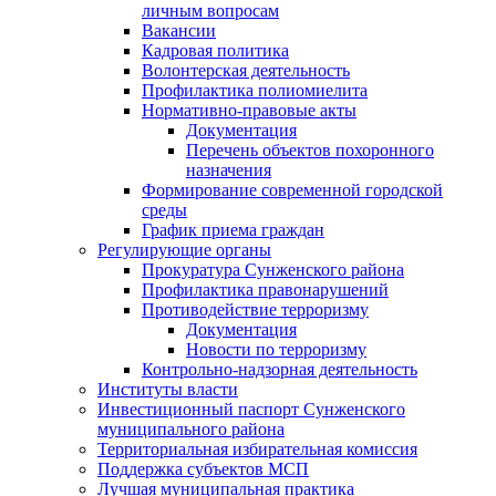
личным вопросам
Вакансии
Кадровая политика
Волонтерская деятельность
Профилактика полиомиелита
Нормативно-правовые акты
Документация
Перечень объектов похоронного
назначения
Формирование современной городской
среды
График приема граждан
Регулирующие органы
Прокуратура Сунженского района
Профилактика правонарушений
Противодействие терроризму
Документация
Новости по терроризму
Контрольно-надзорная деятельность
Институты власти
Инвестиционный паспорт Сунженского
муниципального района
Территориальная избирательная комиссия
Поддержка субъектов МСП
Лучшая муниципальная практика